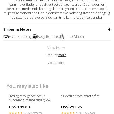
gummioverflade for et sikkert og behageligt greb. Overfladen er
betrukket med skridsikkert og slidstrkt syntetisk lder, der lever op til
miljmssige standarder. Den hjdensitets eva polstring giver en behagelig
og stttende oplevelse, s du kan trne komfortabelt selv under
Shipping Notes
Free Shipping
Easy Returns
Price Match
View More
Product
more
Collection:
You may also like
Blød og beroligende donut
Sølv collier rhodineret dråbe
hundeseng (mange farver) koks
/ 80 cm. Zederkof.dk
US$ 199.00
US$ 293.75
★★★★★
5.0 (23 reviews)
★★★★★
4.7 (14 reviews)