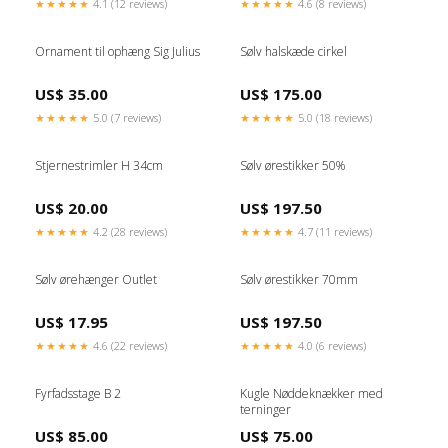
★★★★★
4.1 (12 reviews)
★★★★★
4.6 (8 reviews)
Ornament til ophæng Sig Julius
Sølv halskæde cirkel
US$ 35.00
US$ 175.00
★★★★★
5.0 (7 reviews)
★★★★★
5.0 (18 reviews)
Stjernestrimler H 34cm
Sølv ørestikker 50%
US$ 20.00
US$ 197.50
★★★★★
4.2 (28 reviews)
★★★★★
4.7 (11 reviews)
Sølv ørehænger Outlet
Sølv ørestikker 70mm
US$ 17.95
US$ 197.50
★★★★★
4.6 (22 reviews)
★★★★★
4.0 (6 reviews)
Fyrfadsstage B 2
Kugle Nøddeknækker med
terninger
US$ 85.00
US$ 75.00