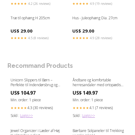
★★★★★
4.2 (26 reviews)
★★★★★
4.9 (19 reviews)
Træ til ophæng H 205cm
Hus - Juleophæng Dia. 27cm
US$ 29.00
US$ 29.00
★★★★★
4.5 (8 reviews)
★★★★★
4.9 (28 reviews)
Recommand Products
Unicorn Slippers til Børn –
Åndbare og komfortable
Perfekte til Indendørsbrug og
herresandaler med ortopædisk
Badeværelset Størrelse:32
støtte Størrelse:47
US$ 104.97
US$ 149.97
Min. order: 1 piece
Min. order: 1 piece
4.3 (30 reviews)
4.1 (7 reviews)
★★★★★
★★★★★
Sold :
Login>>
Sold :
Login>>
Jewel Organizer i Læder af Høj
Bærbare Solpaneler til Trekking