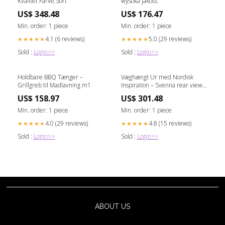
Kvalitet Farve:Sort
wysoka jakość
US$ 348.48
US$ 176.47
Min. order: 1 piece
Min. order: 1 piece
4.1 (6 reviews)
5.0 (29 reviews)
★★★★★
★★★★★
Sold :
Login>>
Sold :
Login>>
Holdbare BBQ Tænger –
Væghængt Ur med Nordisk
Grillgreb til Madlavning m1
Inspiration – Svenna rear view
camera
US$ 158.97
US$ 301.48
Min. order: 1 piece
Min. order: 1 piece
4.0 (29 reviews)
4.8 (15 reviews)
★★★★★
★★★★★
Sold :
Login>>
Sold :
Login>>
ABOUT US