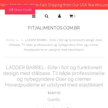
New Arrivals are Here-Fast Shipping from Our USA Warehouse
50$ Store Credit
0
FIT7ALIMENTOS.COM.BR
Home
»
»
LADDER BARREL- Elite i flot og funktionelt design med
stålbase. Til både professionelle og nybegyndere Olier og cremer
Hovedpuderne er udstyret med elastikkant
LADDER BARREL- Elite i flot og funktionelt
design med stålbase. Til både professionelle
og nybegyndere Olier og cremer
Hovedpuderne er udstyret med elastikkant
$6497.50
Quantity