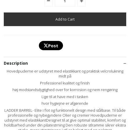
Post
Description
Hovedpuderne er udstyret med elastikkant og praktisk velcrolukning
midt på
Professionel kvalitet og finish
høj modstandsdygtighed over for korrosion og nem rengøring
Lige til at have med i tasken
hvor hygiejne er afgørende
LADDER BARREL- Elite i flot og funktionelt design med stålbase. Til både
professionelle og nybegyndere Olier og cremer Hovedpuderne er
udstyret med elastikkantDesignet til at give optimal stabilitet, komfort og
holdbarhed under din pilatestrning Den robuste stlramme sikrer ekstra
styrke, mens stigetrinene i stl er belagt med en polstret