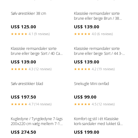
Sølv ørestikker 38 cm
Klassiske remsandaler sorte
brune eller beige Brun / 38
Rikki Tikki Shop
US$ 125.00
US$ 139.00
★★★★★
4.1 (9 reviews)
★★★★★
4.0 (6 reviews)
Klassiske remsandaler sorte
Klassiske remsandaler sorte
brune eller beige Sort / 40 Casa
brune eller beige Sort / 44 3-
Decor
nordic
US$ 139.00
US$ 139.00
★★★★★
4.3 (12 reviews)
★★★★★
4.2 (19 reviews)
Sølv ørestikker blad
Snekugle Mini ovnfad
US$ 197.50
US$ 99.00
★★★★★
4.7 (14 reviews)
★★★★★
4.5 (12 reviews)
Kugledyne / Tyngdedyne 7-lags
Komfort og stil i ét Klassiske
200x220 cm vælg mellem 7-13
kork-sandaler med lukket tå
kg 9 kg. Zederkof.dk
Karamel / 40 Storage and
US$ 274.50
US$ 199.00
shelves