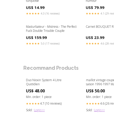
turquoise
humour
US$ 14.99
US$ 79.99
★★★★★
4.3 (16 reviews)
★★★★★
4.1 (29 rev
Masturbateur - Mistress - The Perfect
Carnet BOUQUET R
Fuck Double Trouble Couple
US$ 159.99
US$ 23.99
★★★★★
5.0 (17 reviews)
★★★★★
4.6 (28 rev
Recommand Products
Duo Nioxin System 4 Litre
maillot vintage coupe
Quotidien
saison 1996 1997 Mai
vintage FC Sochaux-
US$ 48.00
US$ 50.00
n°16 RICHERT
Min. order: 1 piece
Min. order: 1 piece
4.7 (10 reviews)
4.6 (26 re
★★★★★
★★★★★
Sold :
Login>>
Sold :
Login>>