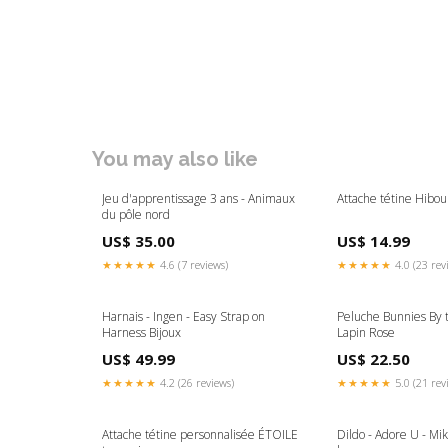
You may also like
Jeu d'apprentissage 3 ans - Animaux
Attache tétine Hibo
du pôle nord
US$ 35.00
US$ 14.99
★★★★★
4.6 (7 reviews)
★★★★★
4.0 (23 rev
Harnais - Ingen - Easy Strap on
Peluche Bunnies By 
Harness Bijoux
Lapin Rose
US$ 49.99
US$ 22.50
★★★★★
4.2 (26 reviews)
★★★★★
5.0 (21 rev
Attache tétine personnalisée ÉTOILE
Dildo - Adore U - Mi