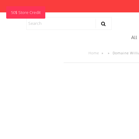
50$ Store Credit
All
Home
»
»
Domaine Willi