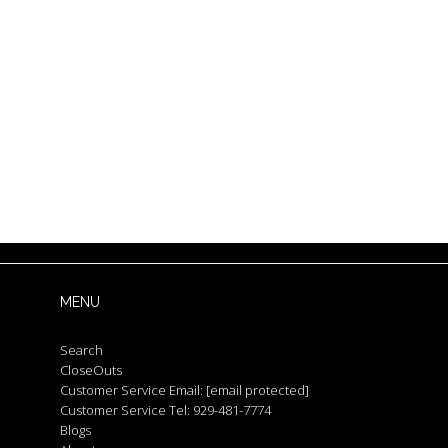
MENU
Search
CloseOuts
Customer Service Email:
[email protected]
Customer Service Tel: 929-481-7774
Blogs