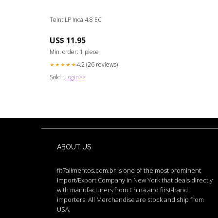
Teint LP Inoa 4.8 EC
US$ 11.95
Min. order: 1 piece
4.2 (26 reviews)
★★★★★
Sold :
Login>>
ABOUT US
fit7alimentos.com.br is one of the most prominent
Import/Export Company in New York that deals directly
with manufacturers from China and first-hand
importers. All Merchandise are stock and ship from
USA.