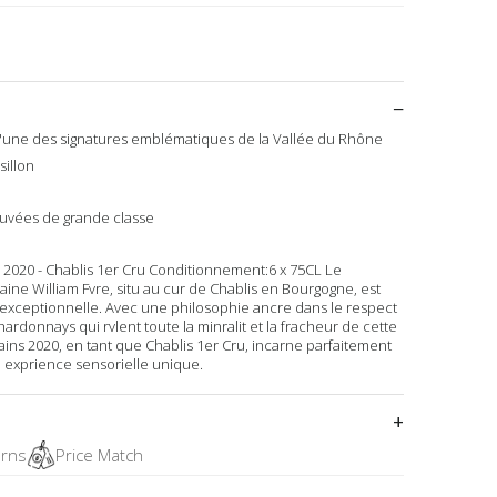
l'une des signatures emblématiques de la Vallée du Rhône
illon
cuvées de grande classe
2020 - Chablis 1er Cru Conditionnement:6 x 75CL Le
ne William Fvre, situ au cur de Chablis en Bourgogne, est
exceptionnelle. Avec une philosophie ancre dans le respect
ardonnays qui rvlent toute la minralit et la fracheur de cette
ins 2020, en tant que Chablis 1er Cru, incarne parfaitement
e exprience sensorielle unique.
urns
Price Match