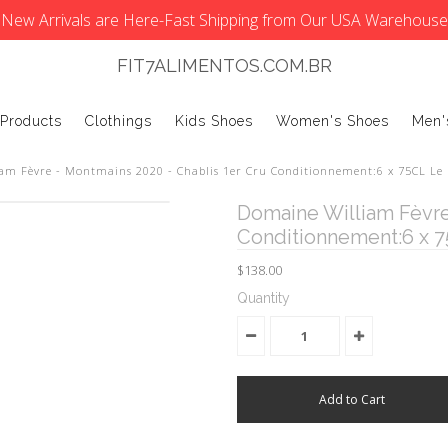
New Arrivals are Here-Fast Shipping from Our USA Warehouse
FIT7ALIMENTOS.COM.BR
 Products
Clothings
Kids Shoes
Women's Shoes
Men'
am Fèvre - Montmains 2020 - Chablis 1er Cru Conditionnement:6 x 75CL Le 
Domaine William Fèvre
Conditionnement:6 x 7
$138.00
Quantity