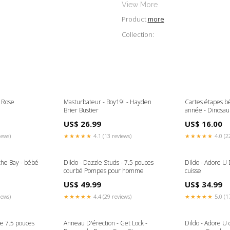
View More
Product
more
Collection:
u Rose
Masturbateur - Boy19! - Hayden
Cartes étapes b
Brier Bustier
année - Dinosau
US$ 26.99
US$ 16.00
iews)
★★★★★
4.1 (13 reviews)
★★★★★
4.0 (2
the Bay - bébé
Dildo - Dazzle Studs - 7.5 pouces
Dildo - Adore U 
courbé Pompes pour homme
cuisse
US$ 49.99
US$ 34.99
iews)
★★★★★
4.4 (29 reviews)
★★★★★
5.0 (1
ke 7.5 pouces
Anneau D'érection - Get Lock -
Dildo - Adore U d