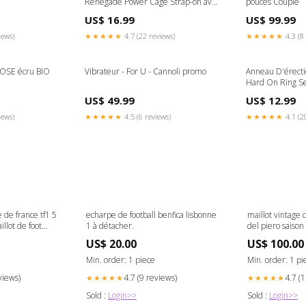
Renegade Power Cage Strap-on avec
pouces Couple
harnais
US$ 16.99
US$ 99.99
iews)
★★★★★
4.7 (22 reviews)
★★★★★
4.3 (8 
OSE écru BIO
Vibrateur - For U - Cannoli promo
Anneau D'érecti
Hard On Ring Set
US$ 49.99
US$ 12.99
iews)
★★★★★
4.5 (6 reviews)
★★★★★
4.1 (2
 de france tf1 5
echarpe de football benfica lisbonne
maillot vintage 
llot de foot
1 à détacher.
del piero saiso
Montbéliard
Titolo:Default Ti
US$ 20.00
US$ 100.00
Min. order: 1 piece
Min. order: 1 pi
views)
4.7 (9 reviews)
4.7 (
★★★★★
★★★★★
Sold :
Login>>
Sold :
Login>>