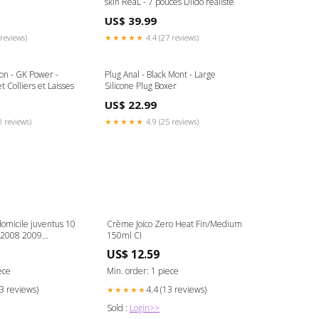
skin ReaL - 7 pouces Dildo réaliste
US$ 39.99
reviews)
★★★★★
4.4 (27 reviews)
on - GK Power -
Plug Anal - Black Mont - Large
 Colliers et Laisses
Silicone Plug Boxer
US$ 22.99
0 reviews)
★★★★★
4.9 (25 reviews)
domicile juventus 10
Crème Joico Zero Heat Fin/Medium
n 2008 2009
150ml CI
tle
US$ 12.59
ece
Min. order: 1 piece
13 reviews)
4.4 (13 reviews)
★★★★★
Sold :
Login>>