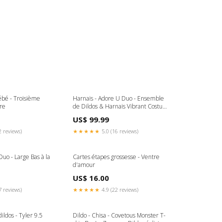
ébé - Troisième
Harnais - Adore U Duo - Ensemble
re
de Dildos & Harnais Vibrant Costume
femme de ménage
US$ 99.99
2 reviews)
★★★★★
5.0 (16 reviews)
Duo - Large Bas à la
Cartes étapes grossesse - Ventre
d'amour
US$ 16.00
7 reviews)
★★★★★
4.9 (22 reviews)
ildos - Tyler 9.5
Dildo - Chisa - Covetous Monster T-