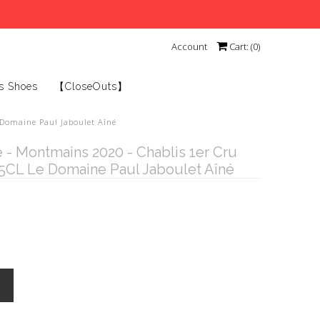
Account
Cart: (
0
)
s Shoes
【CloseOuts】
Domaine Paul Jaboulet Aîné
 - Montmains 2020 - Chablis 1er Cru
5CL Le Domaine Paul Jaboulet Aîné