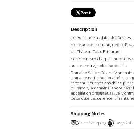
Post
Description
Le Domaine Paul Jaboulet Aîné est 
niché au cœur du Languedoc-Rouss
du Château Cos d'Estournel
ce terroir livre chaque année des 
au cœur du vignoble bordelais
Domaine William Fèvre - Montmains 
Domaine Paul Jaboulet AînéLe Domai
reconnu pour ses vins d'une puret 
du terroir, le domaine labore des Ch
appellation prestigieuse. Le Montma
cette qute dexcellence, offrant un
Shipping Notes
Free Shipping
Easy Ret